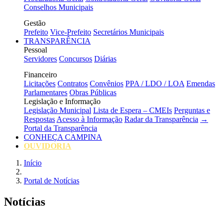
Conselhos Municipais
Gestão
Prefeito
Vice-Prefeito
Secretários Municipais
TRANSPARÊNCIA
Pessoal
Servidores
Concursos
Diárias
Financeiro
Licitações
Contratos
Convênios
PPA / LDO / LOA
Emendas
Parlamentares
Obras Públicas
Legislação e Informação
Legislação Municipal
Lista de Espera – CMEIs
Perguntas e
Respostas
Acesso à Informação
Radar da Transparência
→
Portal da Transparência
CONHEÇA CAMPINA
OUVIDORIA
Início
Portal de Notícias
Notícias