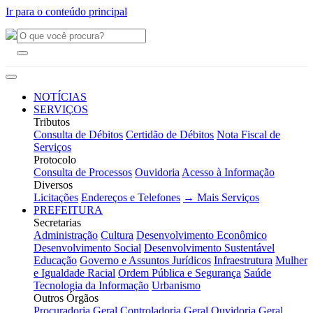
Ir para o conteúdo principal
NOTÍCIAS
SERVIÇOS
Tributos
Consulta de Débitos
Certidão de Débitos
Nota Fiscal de
Serviços
Protocolo
Consulta de Processos
Ouvidoria
Acesso à Informação
Diversos
Licitações
Endereços e Telefones
→ Mais Serviços
PREFEITURA
Secretarias
Administração
Cultura
Desenvolvimento Econômico
Desenvolvimento Social
Desenvolvimento Sustentável
Educação
Governo e Assuntos Jurídicos
Infraestrutura
Mulher
e Igualdade Racial
Ordem Pública e Segurança
Saúde
Tecnologia da Informação
Urbanismo
Outros Órgãos
Procuradoria Geral
Controladoria Geral
Ouvidoria Geral