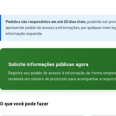
Pedidos são respondidos em até 20 dias úteis
, podendo ser pro
apresentar pedido de acesso a informações, por qualquer meio leg
informação requerida.
Solicite informações públicas agora
Registre seu pedido de acesso à informação de forma simples, 
receberá um número de protocolo para acompanhar a respost
O que você pode fazer