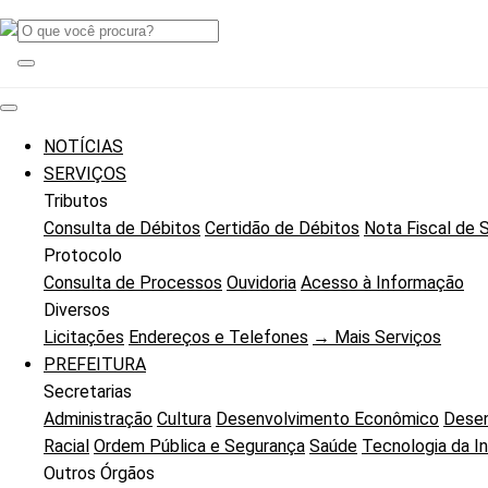
NOTÍCIAS
SERVIÇOS
Tributos
Consulta de Débitos
Certidão de Débitos
Nota Fiscal de 
Protocolo
Consulta de Processos
Ouvidoria
Acesso à Informação
Diversos
Licitações
Endereços e Telefones
→ Mais Serviços
PREFEITURA
Secretarias
Administração
Cultura
Desenvolvimento Econômico
Desen
Racial
Ordem Pública e Segurança
Saúde
Tecnologia da I
Outros Órgãos