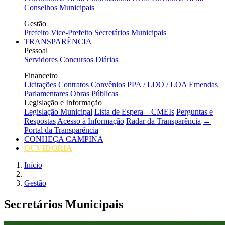
Conselhos Municipais
Gestão
Prefeito
Vice-Prefeito
Secretários Municipais
TRANSPARÊNCIA
Pessoal
Servidores
Concursos
Diárias
Financeiro
Licitações
Contratos
Convênios
PPA / LDO / LOA
Emendas
Parlamentares
Obras Públicas
Legislação e Informação
Legislação Municipal
Lista de Espera – CMEIs
Perguntas e
Respostas
Acesso à Informação
Radar da Transparência
→
Portal da Transparência
CONHEÇA CAMPINA
OUVIDORIA
Início
Gestão
Secretários Municipais