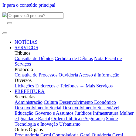
Ir para o conteúdo principal
NOTÍCIAS
SERVIÇOS
Tributos
Consulta de Débitos
Certidão de Débitos
Nota Fiscal de
Serviços
Protocolo
Consulta de Processos
Ouvidoria
Acesso à Informação
Diversos
Licitações
Endereços e Telefones
→ Mais Serviços
PREFEITURA
Secretarias
Administração
Cultura
Desenvolvimento Econômico
Desenvolvimento Social
Desenvolvimento Sustentável
Educação
Governo e Assuntos Jurídicos
Infraestrutura
Mulher
e Igualdade Racial
Ordem Pública e Segurança
Saúde
Tecnologia e Inovação
Urbanismo
Outros Órgãos
Procuradoria Geral
Controladoria Geral
Ouvidoria Geral