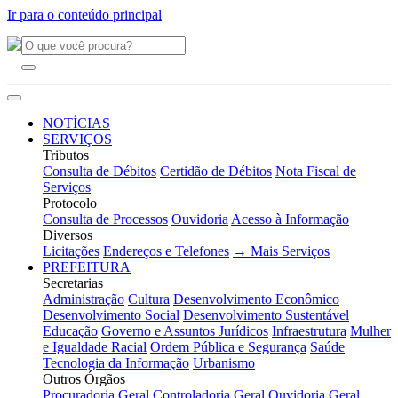
Ir para o conteúdo principal
NOTÍCIAS
SERVIÇOS
Tributos
Consulta de Débitos
Certidão de Débitos
Nota Fiscal de
Serviços
Protocolo
Consulta de Processos
Ouvidoria
Acesso à Informação
Diversos
Licitações
Endereços e Telefones
→ Mais Serviços
PREFEITURA
Secretarias
Administração
Cultura
Desenvolvimento Econômico
Desenvolvimento Social
Desenvolvimento Sustentável
Educação
Governo e Assuntos Jurídicos
Infraestrutura
Mulher
e Igualdade Racial
Ordem Pública e Segurança
Saúde
Tecnologia da Informação
Urbanismo
Outros Órgãos
Procuradoria Geral
Controladoria Geral
Ouvidoria Geral