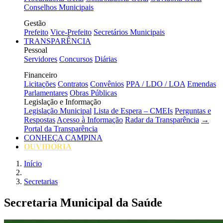
Conselhos Municipais
Gestão
Prefeito
Vice-Prefeito
Secretários Municipais
TRANSPARÊNCIA
Pessoal
Servidores
Concursos
Diárias
Financeiro
Licitações
Contratos
Convênios
PPA / LDO / LOA
Emendas
Parlamentares
Obras Públicas
Legislação e Informação
Legislação Municipal
Lista de Espera – CMEIs
Perguntas e
Respostas
Acesso à Informação
Radar da Transparência
→
Portal da Transparência
CONHEÇA CAMPINA
OUVIDORIA
Início
Secretarias
Secretaria Municipal da Saúde