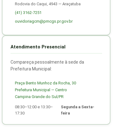
Rodovia do Caqui, 4943 — Araçatuba
(41) 3162-7251
ouvidoriagcm@pmcgs.pr.gov.br
Atendimento Presencial
Compareça pessoalmente à sede da
Prefeitura Municipal:
Praça Bento Munhoz da Rocha, 30
Prefeitura Municipal — Centro
Campina Grande do Sul/PR
08:30–12:00 e 13:30–
Segunda a Sexta-
17:30
feira