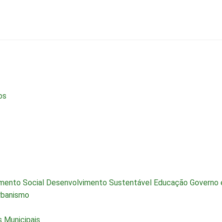
os
mento Social
Desenvolvimento Sustentável
Educação
Governo 
rbanismo
 Municipais