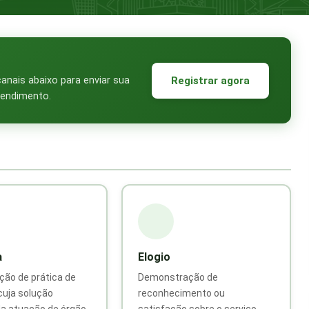
Registrar agora
anais abaixo para enviar sua
endimento.
a
Elogio
ão de prática de
Demonstração de
 cuja solução
reconhecimento ou
a atuação de órgão
satisfação sobre o serviço