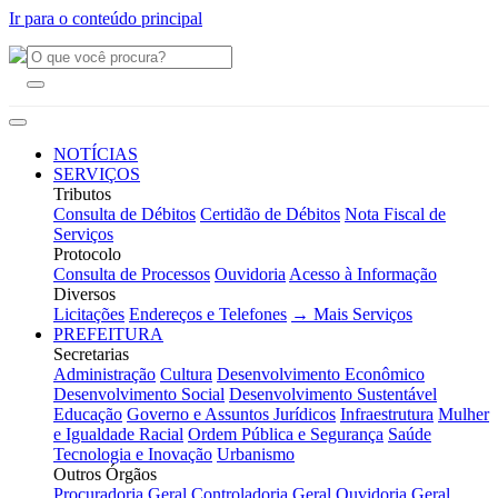
Ir para o conteúdo principal
NOTÍCIAS
SERVIÇOS
Tributos
Consulta de Débitos
Certidão de Débitos
Nota Fiscal de
Serviços
Protocolo
Consulta de Processos
Ouvidoria
Acesso à Informação
Diversos
Licitações
Endereços e Telefones
→ Mais Serviços
PREFEITURA
Secretarias
Administração
Cultura
Desenvolvimento Econômico
Desenvolvimento Social
Desenvolvimento Sustentável
Educação
Governo e Assuntos Jurídicos
Infraestrutura
Mulher
e Igualdade Racial
Ordem Pública e Segurança
Saúde
Tecnologia e Inovação
Urbanismo
Outros Órgãos
Procuradoria Geral
Controladoria Geral
Ouvidoria Geral