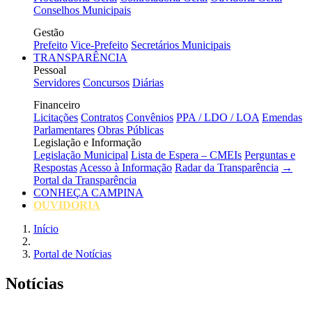
Conselhos Municipais
Gestão
Prefeito
Vice-Prefeito
Secretários Municipais
TRANSPARÊNCIA
Pessoal
Servidores
Concursos
Diárias
Financeiro
Licitações
Contratos
Convênios
PPA / LDO / LOA
Emendas
Parlamentares
Obras Públicas
Legislação e Informação
Legislação Municipal
Lista de Espera – CMEIs
Perguntas e
Respostas
Acesso à Informação
Radar da Transparência
→
Portal da Transparência
CONHEÇA CAMPINA
OUVIDORIA
Início
Portal de Notícias
Notícias