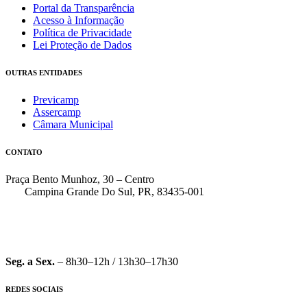
Portal da Transparência
Acesso à Informação
Política de Privacidade
Lei Proteção de Dados
OUTRAS ENTIDADES
Previcamp
Assercamp
Câmara Municipal
CONTATO
Praça Bento Munhoz, 30 – Centro
Campina Grande Do Sul, PR, 83435-001
(41) 3162-7000
faleconosco@pmcgs.pr.gov.br
Seg. a Sex.
– 8h30–12h / 13h30–17h30
REDES SOCIAIS