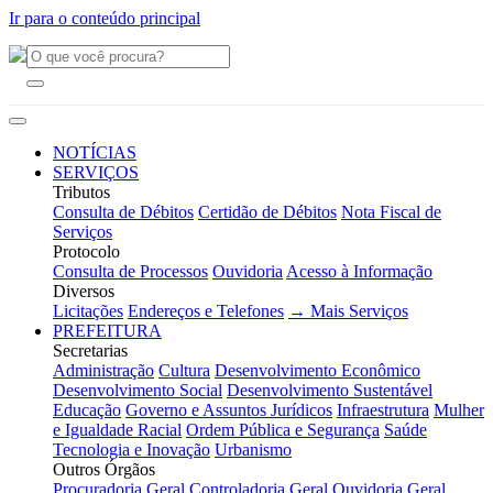
Ir para o conteúdo principal
NOTÍCIAS
SERVIÇOS
Tributos
Consulta de Débitos
Certidão de Débitos
Nota Fiscal de
Serviços
Protocolo
Consulta de Processos
Ouvidoria
Acesso à Informação
Diversos
Licitações
Endereços e Telefones
→ Mais Serviços
PREFEITURA
Secretarias
Administração
Cultura
Desenvolvimento Econômico
Desenvolvimento Social
Desenvolvimento Sustentável
Educação
Governo e Assuntos Jurídicos
Infraestrutura
Mulher
e Igualdade Racial
Ordem Pública e Segurança
Saúde
Tecnologia e Inovação
Urbanismo
Outros Órgãos
Procuradoria Geral
Controladoria Geral
Ouvidoria Geral