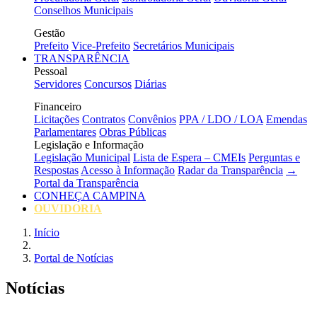
Conselhos Municipais
Gestão
Prefeito
Vice-Prefeito
Secretários Municipais
TRANSPARÊNCIA
Pessoal
Servidores
Concursos
Diárias
Financeiro
Licitações
Contratos
Convênios
PPA / LDO / LOA
Emendas
Parlamentares
Obras Públicas
Legislação e Informação
Legislação Municipal
Lista de Espera – CMEIs
Perguntas e
Respostas
Acesso à Informação
Radar da Transparência
→
Portal da Transparência
CONHEÇA CAMPINA
OUVIDORIA
Início
Portal de Notícias
Notícias