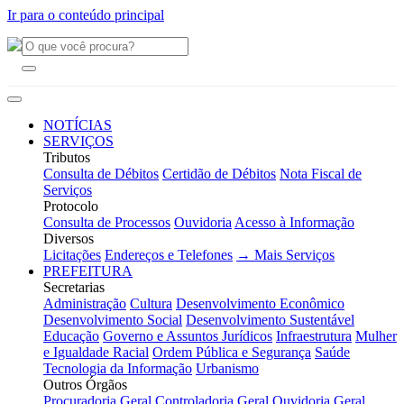
Ir para o conteúdo principal
NOTÍCIAS
SERVIÇOS
Tributos
Consulta de Débitos
Certidão de Débitos
Nota Fiscal de
Serviços
Protocolo
Consulta de Processos
Ouvidoria
Acesso à Informação
Diversos
Licitações
Endereços e Telefones
→ Mais Serviços
PREFEITURA
Secretarias
Administração
Cultura
Desenvolvimento Econômico
Desenvolvimento Social
Desenvolvimento Sustentável
Educação
Governo e Assuntos Jurídicos
Infraestrutura
Mulher
e Igualdade Racial
Ordem Pública e Segurança
Saúde
Tecnologia da Informação
Urbanismo
Outros Órgãos
Procuradoria Geral
Controladoria Geral
Ouvidoria Geral