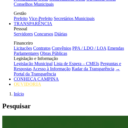
Conselhos Municipais
Gestão
Prefeito
Vice-Prefeito
Secretários Municipais
TRANSPARÊNCIA
Pessoal
Servidores
Concursos
Diárias
Financeiro
Licitações
Contratos
Convênios
PPA / LDO / LOA
Emendas
Parlamentares
Obras Públicas
Legislação e Informação
Legislação Municipal
Lista de Espera – CMEIs
Perguntas e
Respostas
Acesso à Informação
Radar da Transparência
→
Portal da Transparência
CONHEÇA CAMPINA
OUVIDORIA
Início
Pesquisar