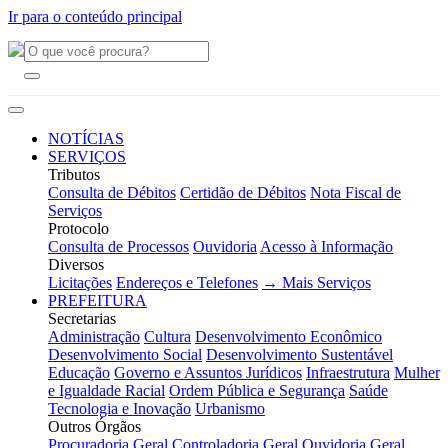
Ir para o conteúdo principal
NOTÍCIAS
SERVIÇOS
Tributos
Consulta de Débitos
Certidão de Débitos
Nota Fiscal de
Serviços
Protocolo
Consulta de Processos
Ouvidoria
Acesso à Informação
Diversos
Licitações
Endereços e Telefones
→ Mais Serviços
PREFEITURA
Secretarias
Administração
Cultura
Desenvolvimento Econômico
Desenvolvimento Social
Desenvolvimento Sustentável
Educação
Governo e Assuntos Jurídicos
Infraestrutura
Mulher
e Igualdade Racial
Ordem Pública e Segurança
Saúde
Tecnologia e Inovação
Urbanismo
Outros Órgãos
Procuradoria Geral
Controladoria Geral
Ouvidoria Geral