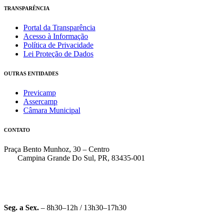
TRANSPARÊNCIA
Portal da Transparência
Acesso à Informação
Política de Privacidade
Lei Proteção de Dados
OUTRAS ENTIDADES
Previcamp
Assercamp
Câmara Municipal
CONTATO
Praça Bento Munhoz, 30 – Centro
Campina Grande Do Sul, PR, 83435-001
(41) 3162-7000
faleconosco@pmcgs.pr.gov.br
Seg. a Sex.
– 8h30–12h / 13h30–17h30