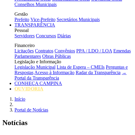
Conselhos Municipais
Gestão
Prefeito
Vice-Prefeito
Secretários Municipais
TRANSPARÊNCIA
Pessoal
Servidores
Concursos
Diárias
Financeiro
Licitações
Contratos
Convênios
PPA / LDO / LOA
Emendas
Parlamentares
Obras Públicas
Legislação e Informação
Legislação Municipal
Lista de Espera – CMEIs
Perguntas e
Respostas
Acesso à Informação
Radar da Transparência
→
Portal da Transparência
CONHEÇA CAMPINA
OUVIDORIA
Início
Portal de Notícias
Notícias